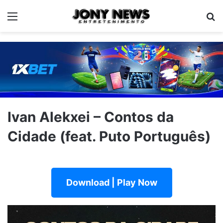
Menu
Pe
Ivan Alekxei – Contos da
Cidade (feat. Puto Português)
Download | Play Now