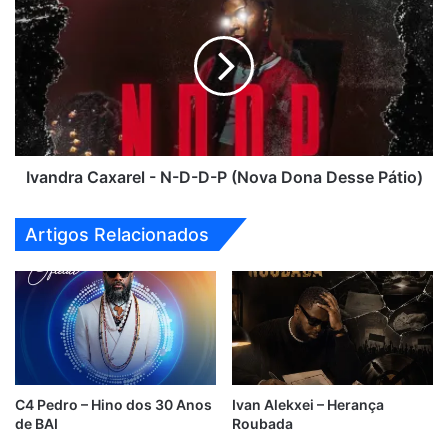
Caxarel
-
N-
D-
D-
P
(Nova
Dona
Desse
Ivandra Caxarel - N-D-D-P (Nova Dona Desse Pátio)
Pátio)
Artigos Relacionados
C4 Pedro – Hino dos 30 Anos
Ivan Alekxei – Herança
de BAI
Roubada