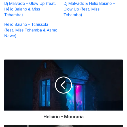
Dj Malvado – Glow Up (feat.
Dj Malvado & Hélio Baiano –
Hélio Baiano & Miss
Glow Up (feat. Miss
Tchamba)
Tchamba)
Hélio Baiano – Tchissola
(feat. Miss Tchamba & Azmo
Nawe)
Helcirio
-
Mouraria
Helcirio - Mouraria