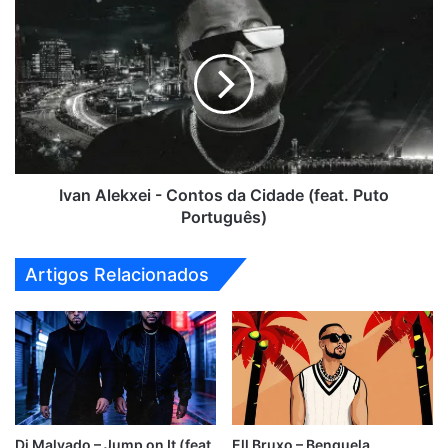
Ivan
Alekxei
-
Contos
da
Cidade
(feat.
Puto
Português)
Ivan Alekxei - Contos da Cidade (feat. Puto
Português)
Artigos Relacionados
Dj Malvado – Jump on It (feat.
Ell Bruxo – Benguela