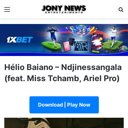
Menu
Pe
Hélio Baiano – Ndjinessangala
(feat. Miss Tchamb, Ariel Pro)
Download | Play Now