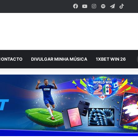
Facebook
YouTube
Instagram
Spotify
Telegram
TikTo
CONTACTO
DIVULGAR MINHA MÚSICA
1XBET WIN 26