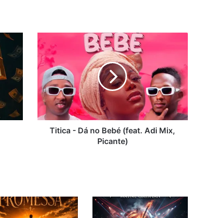
Titica
-
Dá
no
Bebé
(feat.
Adi
Mix,
Picante)
Titica - Dá no Bebé (feat. Adi Mix,
Picante)