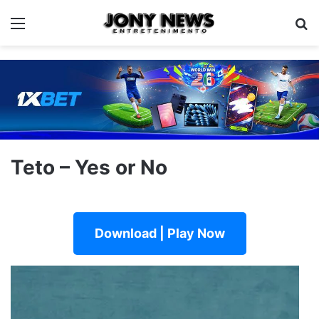
Menu
Pe
Teto – Yes or No
Download | Play Now