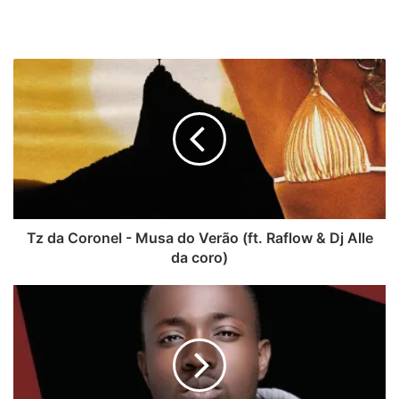
Tz
da
Coronel
-
Musa
do
Verão
(ft.
Raflow
&
Tz da Coronel - Musa do Verão (ft. Raflow & Dj Alle
Dj
da coro)
Alle
da
Rei
coro)
Bravo
-
Agarrado