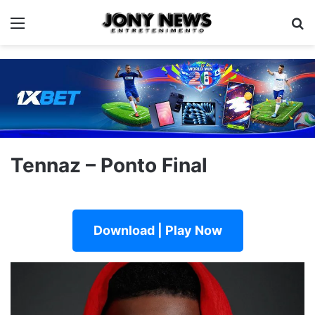
Menu
Pe
Tennaz – Ponto Final
Download | Play Now