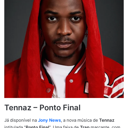
Tennaz – Ponto Final
Já disponível na
Jony News
, a nova música de
Tennaz
intitulada “
Ponto Final
”. Uma faixa de
Trap
marcante, com