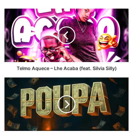
Telmo
Aquece
–
Lhe
Acaba
(feat.
Silvia
Silly)
Telmo Aquece – Lhe Acaba (feat. Silvia Silly)
Tennaz
-
Poupa