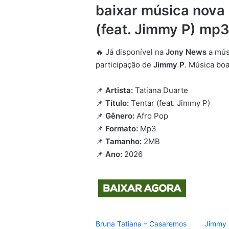
baixar música nova 
(feat. Jimmy P) mp
🔥 Já disponível na
Jony News
a mús
participação de
Jimmy P
. Música bo
📌
Artista:
Tatiana Duarte
📌
Título:
Tentar (feat. Jimmy P)
📌
Gênero:
Afro Pop
📌
Formato:
Mp3
📌
Tamanho:
2MB
📌
Ano:
2026
Bruna Tatiana – Casaremos
Jimmy P