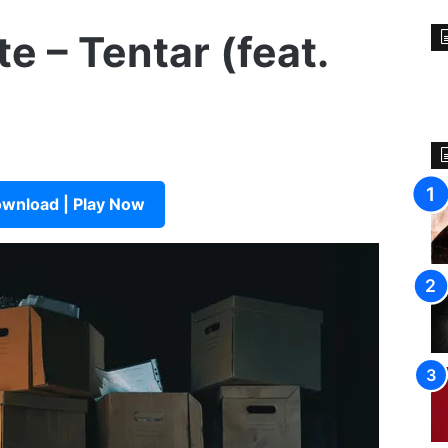
e – Tentar (feat.
wnload | Play Now