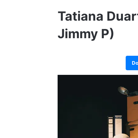
Tatiana Duart
Jimmy P)
Do