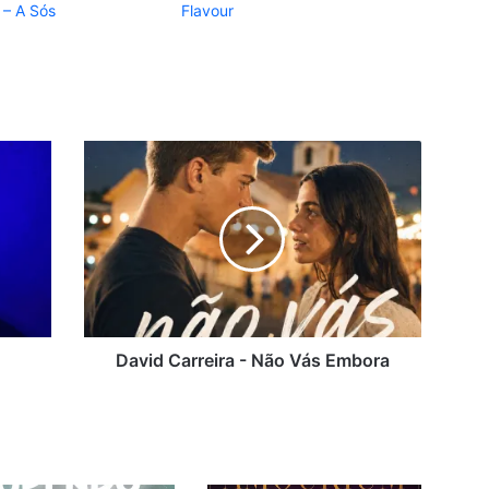
 – A Sós
Flavour
David
Carreira
-
Não
Vás
Embora
David Carreira - Não Vás Embora