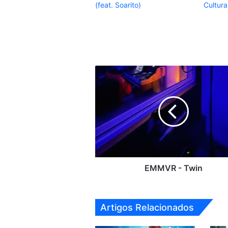
(feat. Soarito)
Cultura
EMMVR
-
Twin
EMMVR - Twin
Artigos Relacionados