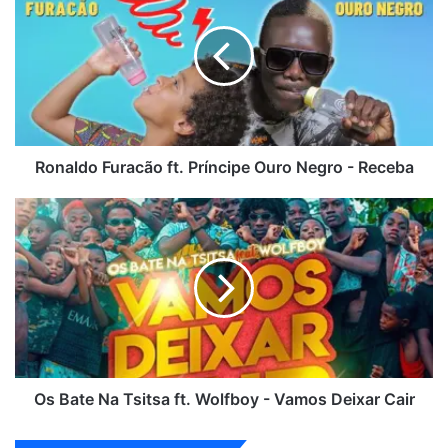
ft.
Príncipe
Ouro
Negro
-
Receba
Ronaldo Furacão ft. Príncipe Ouro Negro - Receba
Os
Bate
Na
Tsitsa
ft.
Wolfboy
-
Vamos
Deixar
Cair
Os Bate Na Tsitsa ft. Wolfboy - Vamos Deixar Cair