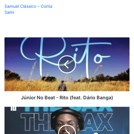
Samuel Clássico – Conta
Sami
Júnior
No
Beat
-
Rito
(feat.
Dário
Banga)
Júnior No Beat - Rito (feat. Dário Banga)
Dj
Habias
-
The