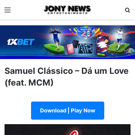
Menu
Pe
Samuel Clássico – Dá um Love
(feat. MCM)
Download | Play Now