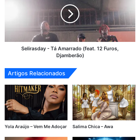
Tá
Amarrado
(feat.
12
Furos,
Djamberão)
Selirasday - Tá Amarrado (feat. 12 Furos,
Djamberão)
Artigos Relacionados
Yola Araújo – Vem Me Adoçar
Salima Chica – Awa