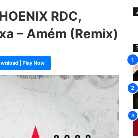
 PHOENIX RDC,
axa – Amém (Remix)
wnload | Play Now