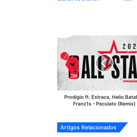
Prodígio
ft.
Estraca,
Helio
Batalha,
Franz1s
-
Peculato
(Remix)
Prodígio ft. Estraca, Helio Bata
Franz1s - Peculato (Remix)
Artigos Relacionados