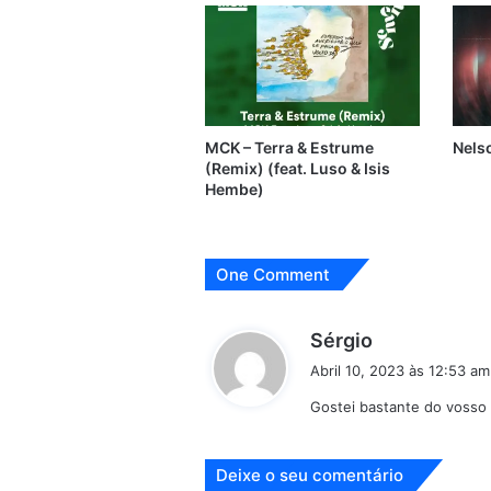
MCK – Terra & Estrume
Nelso
(Remix) (feat. Luso & Isis
Hembe)
One Comment
d
Sérgio
i
Abril 10, 2023 às 12:53 am
z
Gostei bastante do vosso
:
Deixe o seu comentário