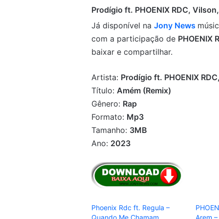
Prodígio ft. PHOENIX RDC, Vilso
Já disponível na
Jony News
músi
com a participação de
PHOENIX R
baixar e compartilhar.
Artista:
Prodígio ft. PHOENIX RDC
Título:
Amém (Remix)
Gênero:
Rap
Formato:
Mp3
Tamanho:
3MB
Ano:
2023
Phoenix Rdc ft. Regula –
PHOENI
Quando Me Chamam
Arem –