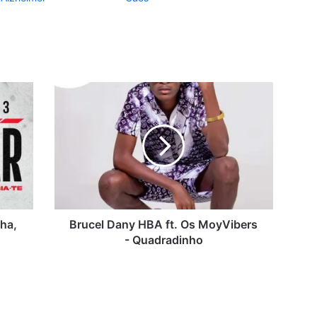
Brucel
Dany
HBA
ft.
Os
MoyVibers
-
Quadradinho
lha,
Brucel Dany HBA ft. Os MoyVibers
- Quadradinho