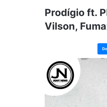
Prodígio ft.
Vilson, Fum
Do