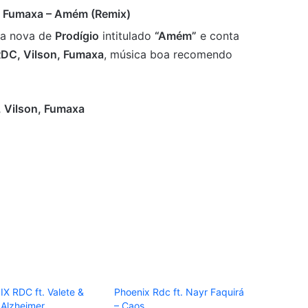
n, Fumaxa – Amém (Remix)
ca nova de
Prodígio
intitulado
“Amém”
e conta
DC, Vilson, Fumaxa
, música boa recomendo
, Vilson, Fumaxa
X RDC ft. Valete &
Phoenix Rdc ft. Nayr Faquirá
 Alzheimer
– Caos