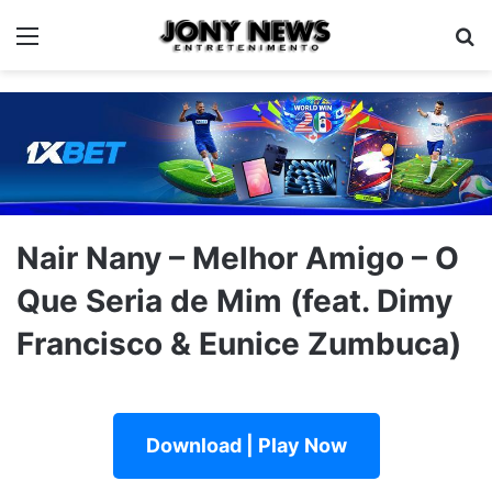
Menu
Pe
Nair Nany – Melhor Amigo – O
Que Seria de Mim (feat. Dimy
Francisco & Eunice Zumbuca)
Download | Play Now