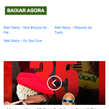
Nair Nany – Nos Braços do
Nair Nany – Resumo de
Pai
Tudo
Nair Nany – Eu Vou Orar
Mirelson
King
-
35
(feat.
Godzilla
do
Game
&