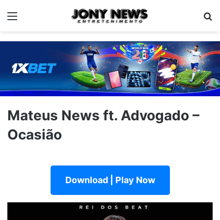
Menu
Pe
Mateus News ft. Advogado –
Ocasião
Download | Play Now