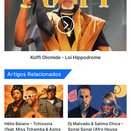
Koffi
Olomide
-
Loi
Hippodrome
Koffi Olomide - Loi Hippodrome
Artigos Relacionados
Hélio Baiano – Tchissola
Dj Malvado & Salima Chica –
(feat. Miss Tchamba & Azmo
Songi Songi (Afro House