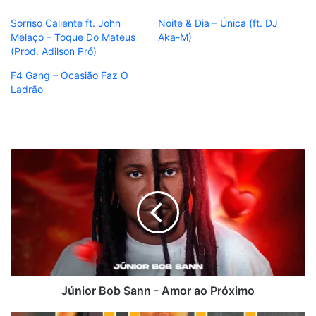
Sorriso Caliente ft. John
Noite & Dia – Única (ft. DJ
Melaço – Toque Do Mateus
Aka-M)
(Prod. Adilson Pró)
F4 Gang – Ocasião Faz O
Ladrão
Júnior
Bob
Sann
-
Amor
ao
Próximo
Júnior Bob Sann - Amor ao Próximo