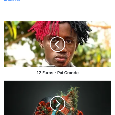
12
Furos
-
Pai
Grande
12 Furos - Pai Grande
MastikSoul
ft.
Jesus
Fernandez
-
Magalenha