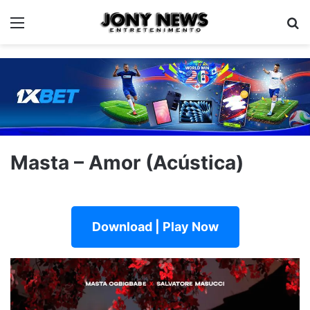
Menu
Pe
Masta – Amor (Acústica)
Download | Play Now