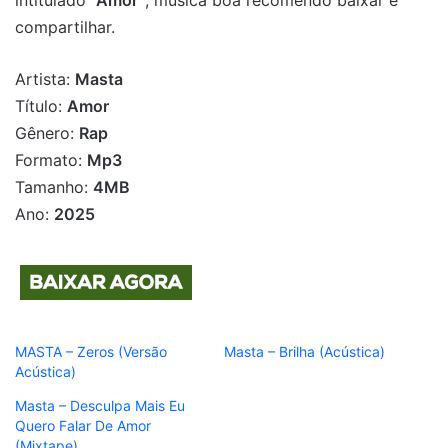
intitulado
“Amor”
, música boa recomendo baixar e
compartilhar.
Artista:
Masta
Título:
Amor
Gênero:
Rap
Formato:
Mp3
Tamanho:
4MB
Ano:
2025
MASTA – Zeros (Versão
Masta – Brilha (Acústica)
Acústica)
Masta – Desculpa Mais Eu
Quero Falar De Amor
(Mixtape)