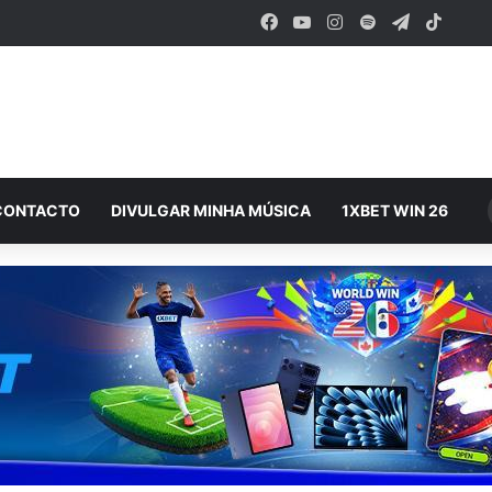
Facebook
YouTube
Instagram
Spotify
Telegram
TikTo
CONTACTO
DIVULGAR MINHA MÚSICA
1XBET WIN 26