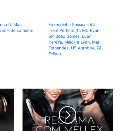
nho ft. Mari
Fazendinha Sessions #4
dez – Só Lamento
Trem Perfeito (ft. MC Ryan
SP, João Gomes, Luan
Pereira, Maick & Lyan, Mari
Fernandez, US Agroboy, Zé
Felipe)
Naiara
Azevedo
-
Palhaça
(feat.
Ana
Castela)