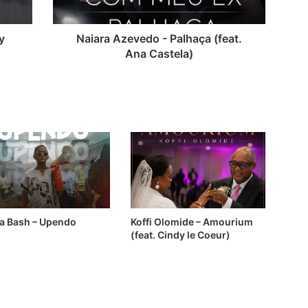
y
Naiara Azevedo - Palhaça (feat.
Ana Castela)
ia Bash – Upendo
Koffi Olomide – Amourium
(feat. Cindy le Coeur)