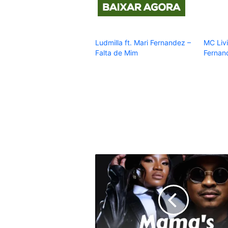
Ludmilla ft. Mari Fernandez –
MC Livi
Falta de Mim
Fernan
Nelson
Tivane
-
Mama's
Baby
(feat.
Makhadzi)