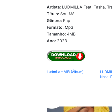
Artista:
LUDMILLA Feat. Tasha, Tra
Título:
Sou Má
Gênero:
Rap
Formato:
Mp3
Tamanho:
4MB
Ano:
2023
Ludmilla – Vilã (Álbum)
LUDMIL
Nasci 
LUDMILLA