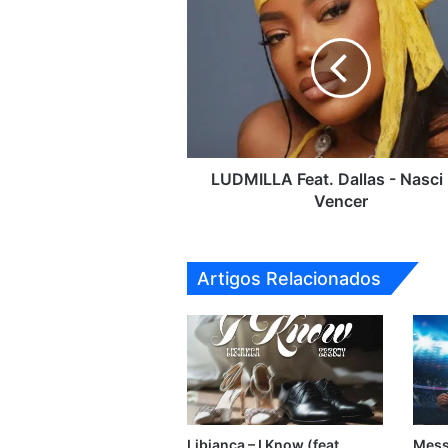
Feat.
Dallas
-
Nasci
Pra
Vencer
LUDMILLA Feat. Dallas - Nasci 
Vencer
Artigos Relacionados
Libianca – I Know (feat.
Messi