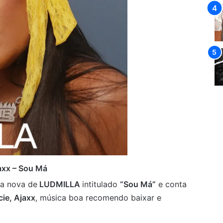
axx – Sou Má
a nova de
LUDMILLA
intitulado
“Sou Má”
e conta
cie, Ajaxx
, música boa recomendo baixar e