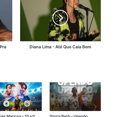
Lima
-
Até
Que
Caia
Bem
Pra
Diana Lima - Até Que Caia Bem
as Maricoa – 10 a 0
Gloria Bash – Upendo