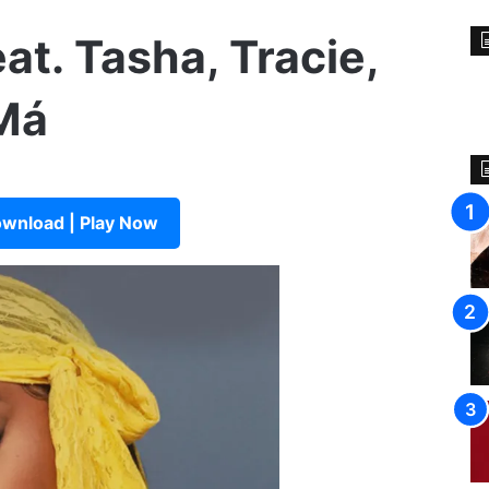
t. Tasha, Tracie,
 Má
wnload | Play Now