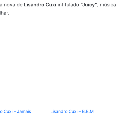
a nova de
Lisandro Cuxi
intitulado
“Juicy”
, música
har.
ro Cuxi – Jamais
Lisandro Cuxi – B.B.M