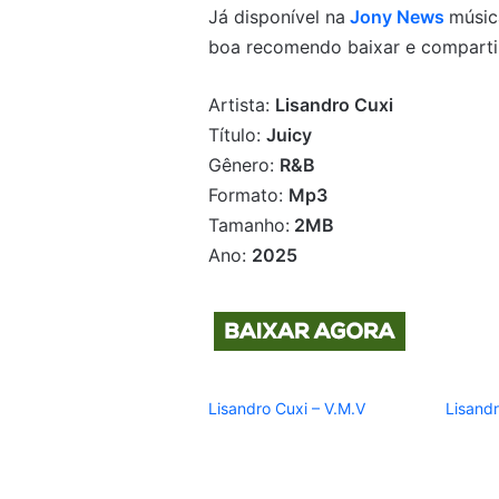
Já disponível na
Jony News
músic
boa recomendo baixar e compartil
Artista:
Lisandro Cuxi
Título:
Juicy
Gênero:
R&B
Formato:
Mp3
Tamanho:
2MB
Ano:
2025
Lisandro Cuxi – V.M.V
Lisand