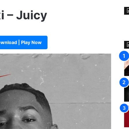
i – Juicy
wnload | Play Now