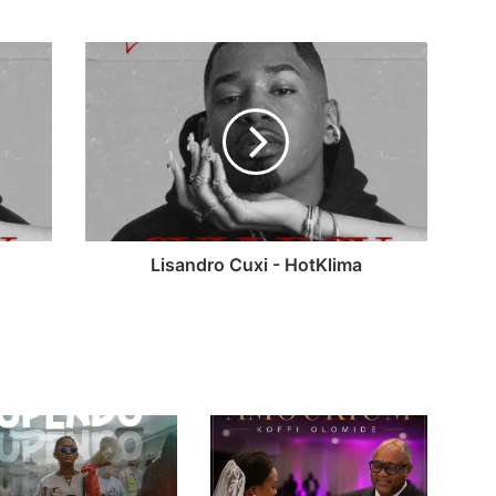
Lisandro
Cuxi
-
HotKlima
Lisandro Cuxi - HotKlima