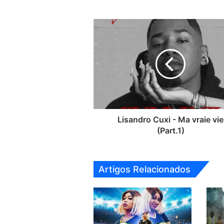
Lisandro
Cuxi
-
Ma
vraie
vie
(Part.1)
Lisandro Cuxi - Ma vraie vie
(Part.1)
Artigos Relacionados