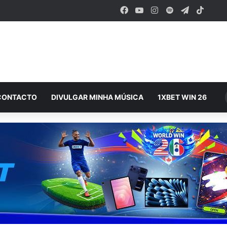
Facebook
YouTube
Instagram
Spotify
Telegram
TikTo
CONTACTO
DIVULGAR MINHA MÚSICA
1XBET WIN 26