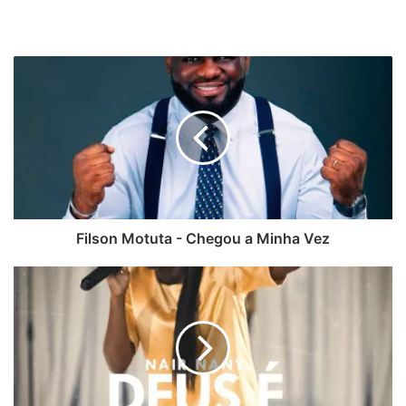
Filson
Motuta
-
Chegou
a
Minha
Vez
Filson Motuta - Chegou a Minha Vez
Nair
Nany
-
Deus
É
Real