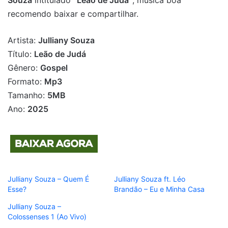
Souza
intitulado
“Leão de Judá”
, música boa
recomendo baixar e compartilhar.
Artista:
Julliany Souza
Título:
Leão de Judá
Gênero:
Gospel
Formato:
Mp3
Tamanho:
5MB
Ano:
2025
Julliany Souza – Quem É
Julliany Souza ft. Léo
Esse?
Brandão – Eu e Minha Casa
Julliany Souza –
Colossenses 1 (Ao Vivo)