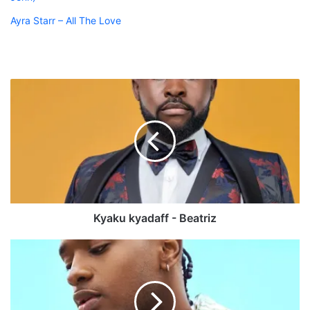
Ayra Starr – All The Love
Kyaku
kyadaff
-
Beatriz
Kyaku kyadaff - Beatriz
Lisandro
Cuxi
-
Karma
(Kriolu