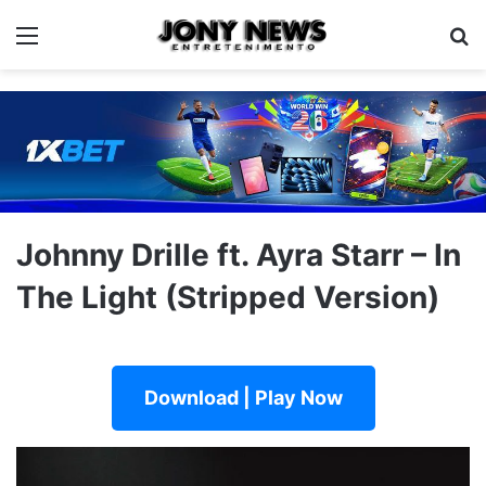
Menu
Pe
Johnny Drille ft. Ayra Starr – In
The Light (Stripped Version)
Download | Play Now