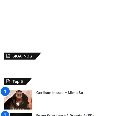
SIGA-NOS
Top 5
Gerilson Insrael – Mima Só
Força Suprema – A Prenda 4 (EP)