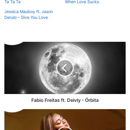
Ta Ta Ta
When Love Sucks
Jessica Mauboy ft. Jason
Derulo – Give You Love
Fabio
Freitas
ft.
Deivly
-
Órbita
Fabio Freitas ft. Deivly - Órbita
Lurdes
Miranda
-
Vai