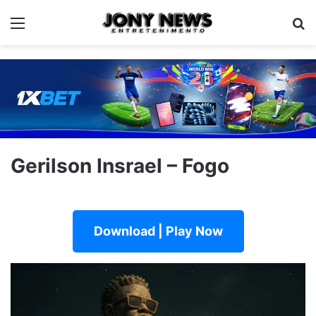
Menu
Pe
Gerilson Insrael – Fogo
Download | Play Now