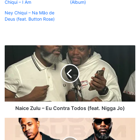
Chiqui – I Am
(Álbum)
Ney Chiqui – Na Mão de
Deus (feat. Button Rose)
Naice
Zulu
–
Eu
Contra
Todos
(feat.
Nigga
Jo)
Naice Zulu – Eu Contra Todos (feat. Nigga Jo)
Deezy
-
Todos