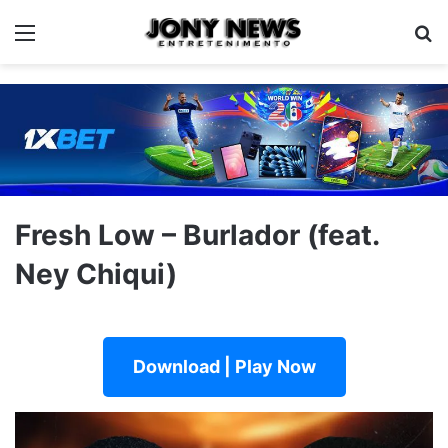
Menu
Pe
Fresh Low – Burlador (feat.
Ney Chiqui)
Download | Play Now