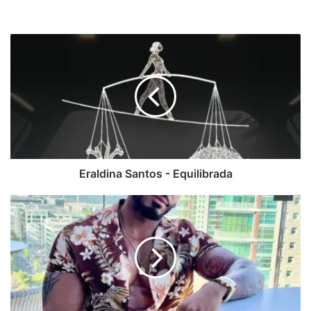
Eraldina
Santos
-
Equilibrada
Eraldina Santos - Equilibrada
Faraó
-
Puto