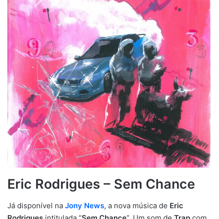
Eric Rodrigues – Sem Chance
Já disponível na
Jony News
, a nova música de
Eric
Rodrigues
intitulada “
Sem Chance
”. Um som de
Trap
com