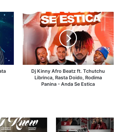
Dj
Kinny
Afro
Beatz
ft.
Tchutchu
Librinca,
Rasta
Doido,
Rodima
ata
Dj Kinny Afro Beatz ft. Tchutchu
Panina
Librinca, Rasta Doido, Rodima
-
Panina - Anda Se Estica
Anda
Se
Estica