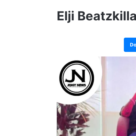
Elji Beatzkill
Do