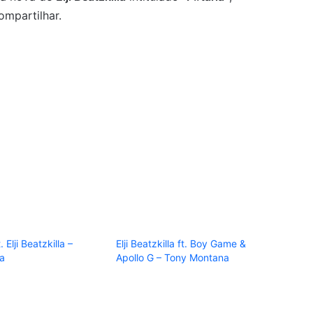
mpartilhar.
 Elji Beatzkilla –
Elji Beatzkilla ft. Boy Game &
la
Apollo G – Tony Montana