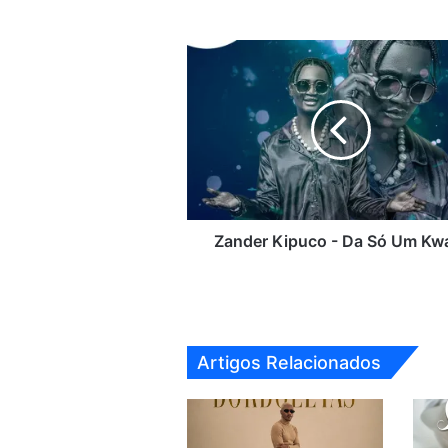
Zander
Kipuco
-
Da
Só
Um
Kwata
Zander Kipuco - Da Só Um Kw
Artigos Relacionados