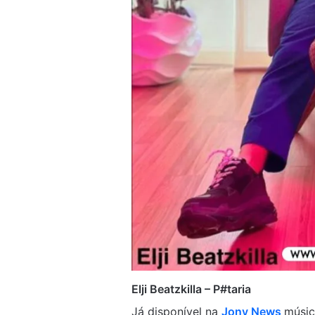
Elji Beatzkilla – P#taria
Já disponível na
Jony News
músi