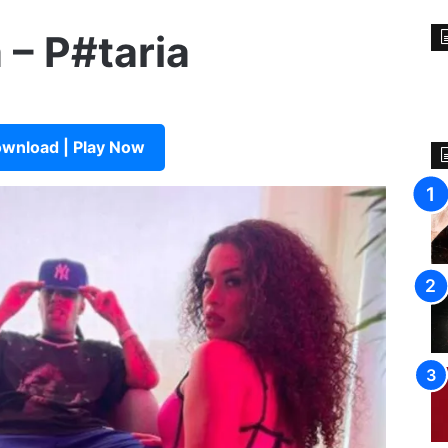
a – P#taria
wnload | Play Now