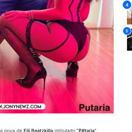
ca nova de
Elji Beatzkilla
intitulado
“P#taria”
,