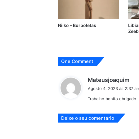
Niiko – Borboletas
Libia
Zeeb
One Comment
d
Mateusjoaquim
i
Agosto 4, 2023 às 2:37 a
z
Trabalho bonito obrigado
:
Deixe o seu comentário