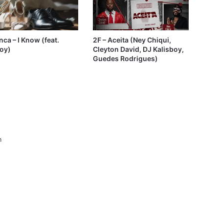
nca – I Know (feat.
2F – Aceita (Ney Chiqui,
oy)
Cleyton David, DJ Kalisboy,
Guedes Rodrigues)
m