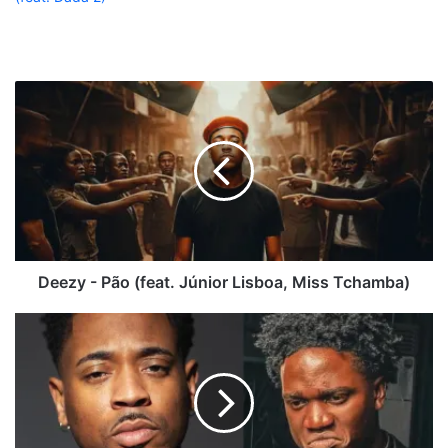
Deezy
-
Pão
(feat.
Júnior
Lisboa,
Miss
Tchamba)
Deezy - Pão (feat. Júnior Lisboa, Miss Tchamba)
Deezy
-
Fé
(feat.
Mano
Chaba)