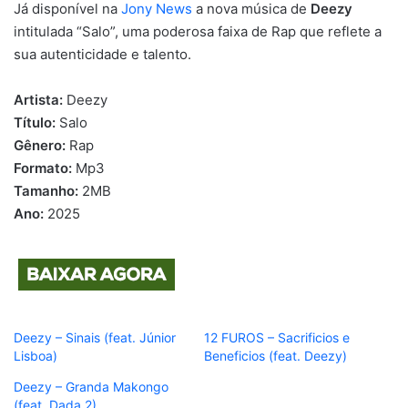
Já disponível na
Jony News
a nova música de
Deezy
intitulada “Salo”, uma poderosa faixa de Rap que reflete a
sua autenticidade e talento.
Artista:
Deezy
Título:
Salo
Gênero:
Rap
Formato:
Mp3
Tamanho:
2MB
Ano:
2025
Deezy – Sinais (feat. Júnior
12 FUROS – Sacrificios e
Lisboa)
Beneficios (feat. Deezy)
Deezy – Granda Makongo
(feat. Dada 2)