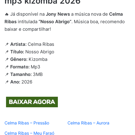
mp3 kizomba 2026
🔥 Já disponível na
Jony News
a música nova de
Celma
Ribas
intitulada
“Nosso Abrigo”
. Música boa, recomendo
baixar e compartilhar!
📌
Artista:
Celma Ribas
📌
Título:
Nosso Abrigo
📌
Gênero:
Kizomba
📌
Formato:
Mp3
📌
Tamanho:
3MB
📌
Ano:
2026
Celma Ribas – Pressão
Celma Ribas – Aurora
Celma Ribas – Meu Faraó