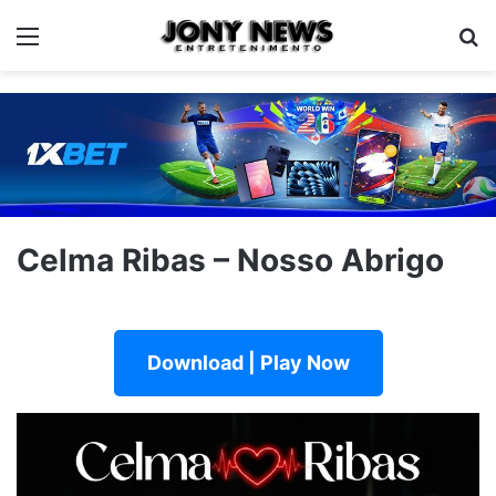
Menu
Pe
Celma Ribas – Nosso Abrigo
Download | Play Now