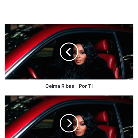
Celma
Ribas
-
Por
Ti
Celma Ribas - Por Ti
Celma
Ribas
-
My
Pace