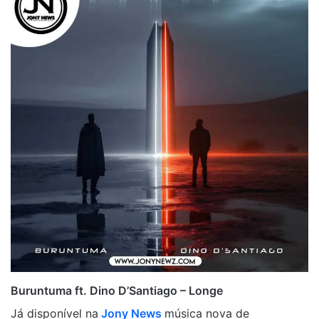
Buruntuma ft. Dino D’Santiago – Longe
Já disponível na
Jony News
música nova de