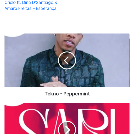
Criolo ft. Dino D’Santiago &
Amaro Freitas – Esperança
Tekno
-
Peppermint
Tekno - Peppermint
Dynamo
ft.
Irina
Barros
-