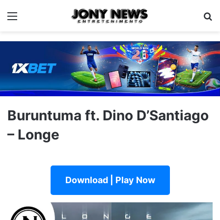
Menu
Pe
Buruntuma ft. Dino D’Santiago
– Longe
Download | Play Now