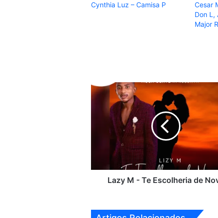
Cynthia Luz – Camisa P
Cesar M
Don L, 
Major R
Lazy
M
-
Te
Escolheria
de
Novo
Lazy M - Te Escolheria de No
Artigos Relacionados