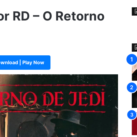
or RD – O Retorno
wnload | Play Now