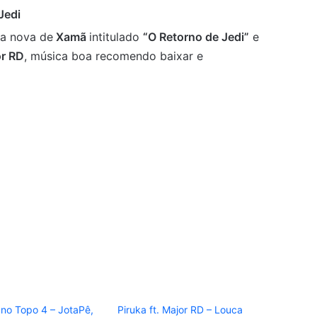
Jedi
a nova de
Xamã
intitulado
“O Retorno de Jedi”
e
r RD
, música boa recomendo baixar e
 no Topo 4 – JotaPê,
Piruka ft. Major RD – Louca