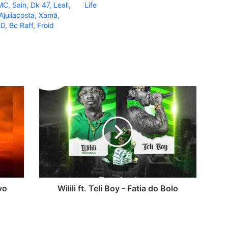
C, Sain, Dk 47, Leall,
Life
Ajuliacosta, Xamã,
D, Bc Raff, Froid
Wilili
ft.
Teli
Boy
-
Fatia
do
Bolo
vo
Wilili ft. Teli Boy - Fatia do Bolo