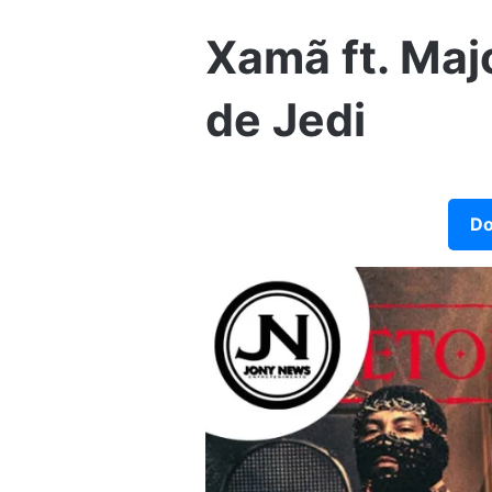
Xamã ft. Maj
de Jedi
Do