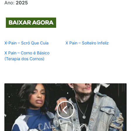
Ano:
2025
X-Pain – Scró Que Cuia
X Pain – Solteiro Infeliz
X Pain – Corno é Básico
(Terapia dos Cornos)
Jennifer
Dias
-
Calor
Do
Momento
(ft.
Pablo