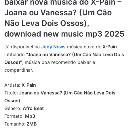
baixar nova musica do X-Pain –
Joana ou Vanessa? (Um Cão
Não Leva Dois Ossos),
download new music mp3 2025
Já disponível na
Jony News
música nova de
X-Pain
intitulado
“Joana ou Vanessa? (Um Cão Não Leva Dois
Ossos)”
, música boa recomendo baixar e
compartilhar.
Artista:
X-Pain
Título:
Joana ou Vanessa? (Um Cão Não Leva Dois
Ossos)
Gênero:
Afro Beat
Formato:
Mp3
Tamanho:
2MB