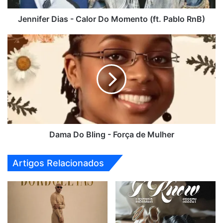
RnB)
Jennifer Dias - Calor Do Momento (ft. Pablo RnB)
Dama
Do
Bling
-
Força
de
Mulher
Dama Do Bling - Força de Mulher
Artigos Relacionados