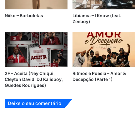
Niiko – Borboletas
Libianca – I Know (feat.
Zeeboy)
2F – Aceita (Ney Chiqui,
Ritmos e Poesia – Amor &
Cleyton David, DJ Kalisboy,
Decepção (Parte 1)
Guedes Rodrigues)
Deixe o seu comentário