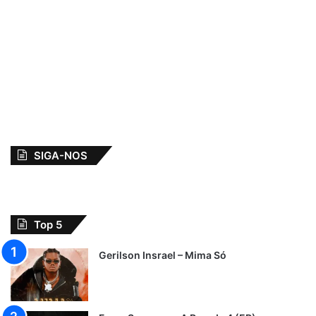
SIGA-NOS
Top 5
Gerilson Insrael – Mima Só