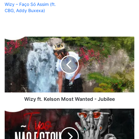
Wizy – Faço Só Assim (ft.
CBG, Addy Buxexa)
Wizy
ft.
Kelson
Most
Wanted
-
Jubilee
Wizy ft. Kelson Most Wanted - Jubilee
Dj
Kazuza
ft.
Symon
-