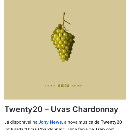
Twenty20 – Uvas Chardonnay
Já disponível na
Jony News
, a nova música de
Twenty20
intitulada “
Uvas Chardonnay
”. Uma faixa de
Trap
com