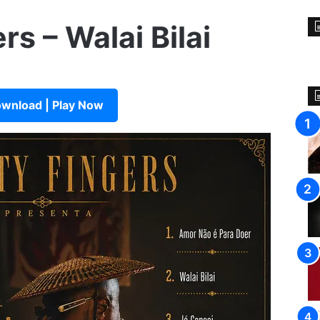
s – Walai Bilai
wnload | Play Now