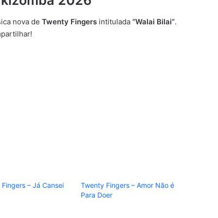
3 kizomba 2026
ica nova de
Twenty Fingers
intitulada
“Walai Bilai”
.
artilhar!
 Fingers – Já Cansei
Twenty Fingers – Amor Não é
Para Doer