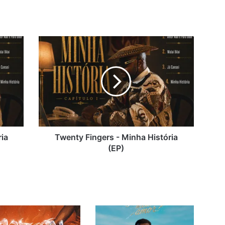
Twenty
Fingers
-
Minha
História
(EP)
ia
Twenty Fingers - Minha História
(EP)