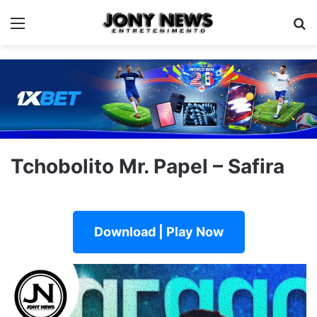
Menu
Pe
Tchobolito Mr. Papel – Safira
Download | Play Now