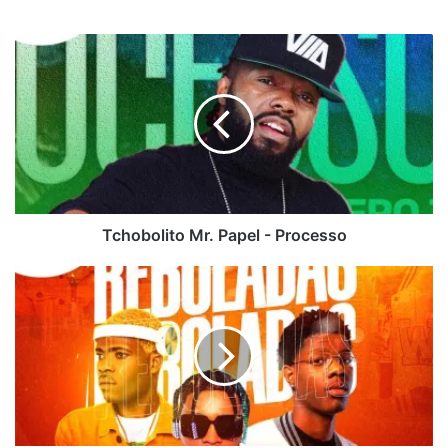
Tchobolito
Mr.
Papel
-
Processo
Tchobolito Mr. Papel - Processo
Dj
Nelson
Papoite,
King
Defofera,
Adorado
Bakongo
-
Reboladas