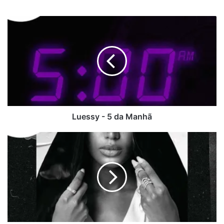
Luessy
-
5
da
Manhã
Luessy - 5 da Manhã
Yara
Mosquito
-
In
Love
(ft.
Dj
Tocalá
One)