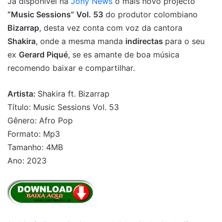
Já disponível na
Jony News
o mais novo projecto
“Music Sessions” Vol. 53
do produtor colombiano
Bizarrap
, desta vez conta com voz da cantora
Shakira
, onde a mesma manda
indirectas
para o seu
ex
Gerard Piqué
, se es amante de boa música
recomendo baixar e compartilhar.
Artista:
Shakira ft. Bizarrap
Título: Music Sessions Vol. 53
Gênero: Afro Pop
Formato: Mp3
Tamanho: 4MB
Ano: 2023