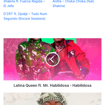
Shakira ft. Fuerza Regida –
Anitta – Choka Choka (feat.
El Jefe
Shakira)
D’ZRT ft. Djodje – Tudo Num
Segundo (Encore Sessions)
Latina
Queen
ft.
Mr.
Habilidosa
-
Habilidosa
Latina Queen ft. Mr. Habilidosa - Habilidosa
Nilda
Catumbela
-