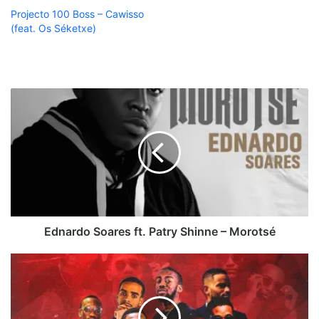
Projecto 100 Boss – Cawisso
(feat. Os Séketxe)
Ednardo
Soares
ft.
Patry
Shinne
–
Morotsé
Ednardo Soares ft. Patry Shinne – Morotsé
TRX
Music
-
Explained