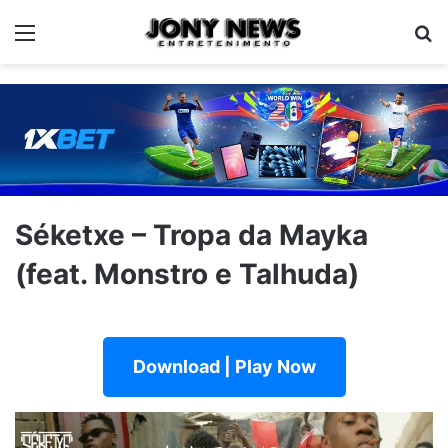
Menu
Pe
Séketxe – Tropa da Mayka
(feat. Monstro e Talhuda)
Download | Play Now