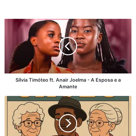
Sílvia
Timóteo
ft.
Anair
Joelma
-
A
Esposa
e
a
Sílvia Timóteo ft. Anair Joelma - A Esposa e a
Amante
Amante
Tennaz
ft.
Márcio
Beats
–
Chulo