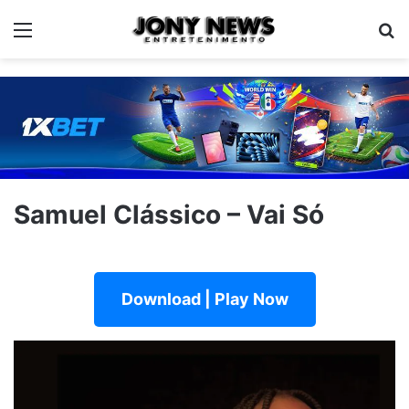
Menu
Pe
Samuel Clássico – Vai Só
Download | Play Now