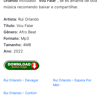
Orlando
intitulado
“Vou Falar”
, se es amante de boa
música recomendo baixar e compartilhar.
Artista:
Rui Orlando
Título:
Vou Falar
Gênero:
Afro Beat
Formato:
Mp3
Tamanho:
4MB
Ano:
2022
Rui Orlando – Devagar
Rui Orlando – Espera Por
Mim
Rui Orlando – Confort