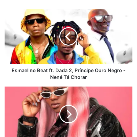
Esmael
no
Beat
ft.
Dada
2,
Príncipe
Ouro
Negro
-
Esmael no Beat ft. Dada 2, Príncipe Ouro Negro -
Nené
Nené Tá Chorar
Tá
Chorar
Kameni
-
Back
to
Sender