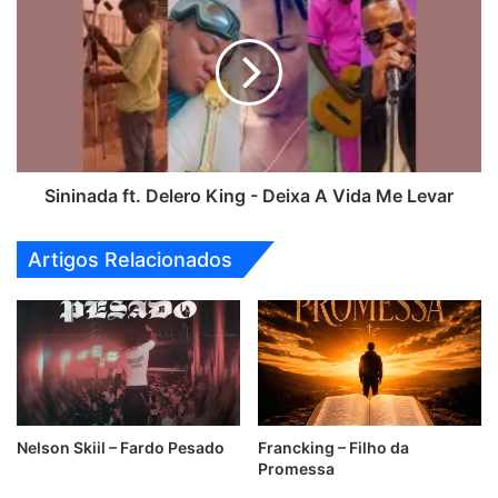
ft.
Delero
King
-
Deixa
A
Vida
Me
Levar
Sininada ft. Delero King - Deixa A Vida Me Levar
Artigos Relacionados
Nelson Skiil – Fardo Pesado
Francking – Filho da
Promessa