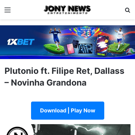
Menu
Pe
Plutonio ft. Filipe Ret, Dallass
– Novinha Grandona
Download | Play Now