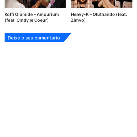
Koffi Olomide – Amourium
Heavy-K – Oluthando (feat.
(feat. Cindy le Coeur)
Zimvo)
Deixe o seu comentário