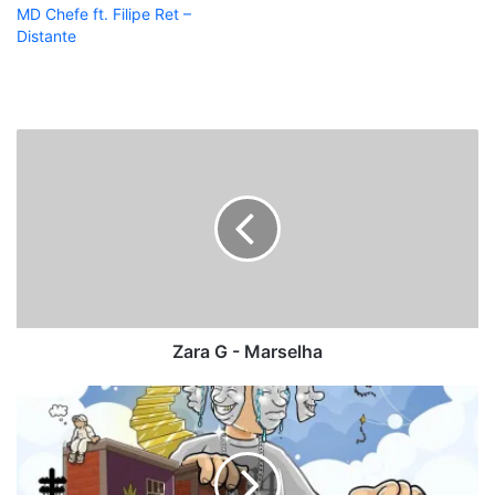
MD Chefe ft. Filipe Ret –
Distante
Zara
G
-
Marselha
Zara G - Marselha
MC
Marks
-
1994
(Álbum)