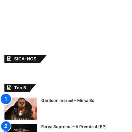
SIGA-NOS
Top 5
Gerilson Insrael – Mima Só
Força Suprema – A Prenda 4 (EP)