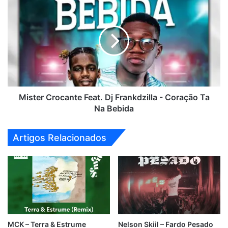
Crocante
Feat.
Dj
Frankdzilla
-
Coração
Ta
Na
Bebida
Mister Crocante Feat. Dj Frankdzilla - Coração Ta
Na Bebida
Artigos Relacionados
MCK – Terra & Estrume
Nelson Skiil – Fardo Pesado