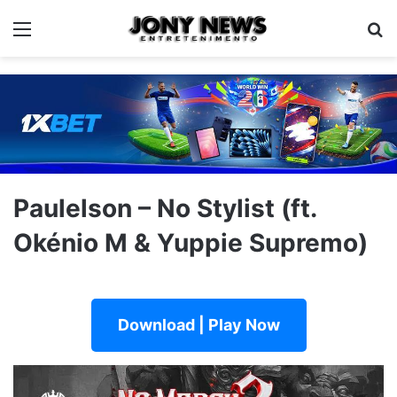
Menu
Pe
Paulelson – No Stylist (ft.
Okénio M & Yuppie Supremo)
Download | Play Now