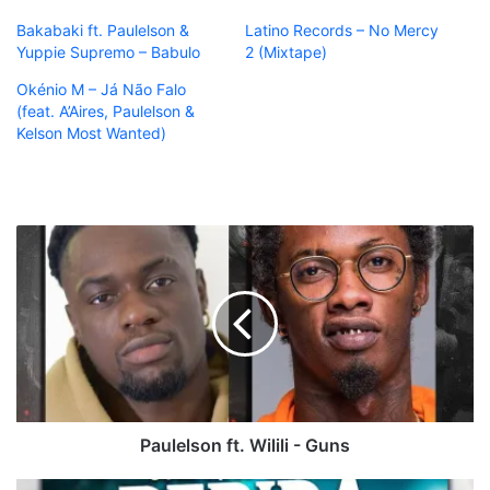
Bakabaki ft. Paulelson &
Latino Records – No Mercy
Yuppie Supremo – Babulo
2 (Mixtape)
Okénio M – Já Não Falo
(feat. A’Aires, Paulelson &
Kelson Most Wanted)
Paulelson
ft.
Wilili
-
Guns
Paulelson ft. Wilili - Guns
Mister