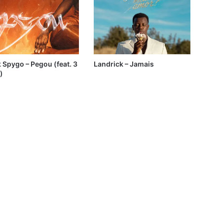
K
 Spygo – Pegou (feat. 3
Landrick – Jamais
)