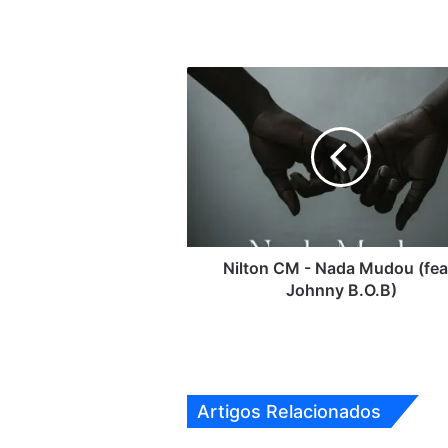
Nilton
CM
-
Nada
Mudou
(feat.
Johnny
B.O.B)
Nilton CM - Nada Mudou (fea
Johnny B.O.B)
Artigos Relacionados