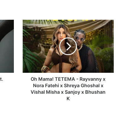
Oh
Mama!
TETEMA
-
Rayvanny
x
Nora
Fatehi
x
Shreya
t.
Oh Mama! TETEMA - Rayvanny x
Ghoshal
Nora Fatehi x Shreya Ghoshal x
x
Vishal Misha x Sanjoy x Bhushan
Vishal
K
Misha
x
Sanjoy
x
Bhushan