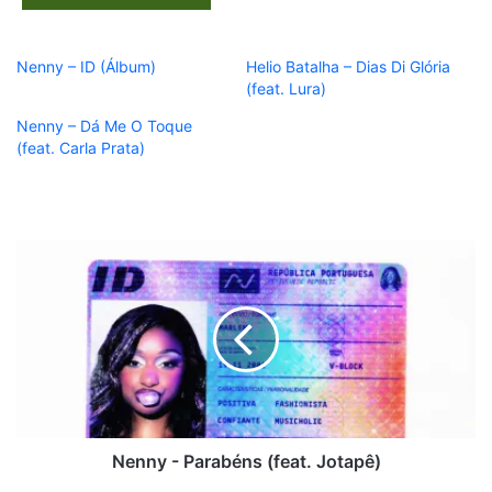
Nenny – ID (Álbum)
Helio Batalha – Dias Di Glória
(feat. Lura)
Nenny – Dá Me O Toque
(feat. Carla Prata)
Nenny
-
Parabéns
(feat.
Jotapê)
Nenny - Parabéns (feat. Jotapê)