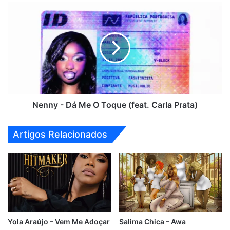
Nenny
-
Dá
Me
O
Toque
(feat.
Carla
Prata)
Nenny - Dá Me O Toque (feat. Carla Prata)
Artigos Relacionados
Yola Araújo – Vem Me Adoçar
Salima Chica – Awa