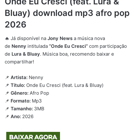
Onde Eu Cresci (feat. Lura &
Bluay) download mp3 afro pop
2026
🔥 Já disponível na
Jony News
a música nova
de
Nenny
intitulada
“Onde Eu Cresci”
com participação
de
Lura & Bluay
. Música boa, recomendo baixar e
compartilhar!
📌
Artista:
Nenny
📌
Título:
Onde Eu Cresci (feat. Lura & Bluay)
📌
Gênero:
Afro Pop
📌
Formato:
Mp3
📌
Tamanho:
3MB
📌
Ano:
2026