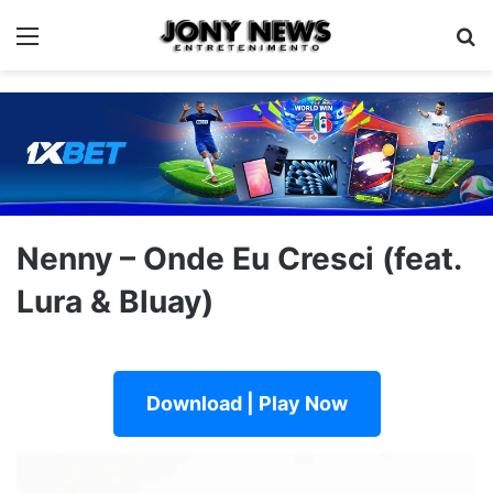
Menu
Pe
Nenny – Onde Eu Cresci (feat.
Lura & Bluay)
Download | Play Now