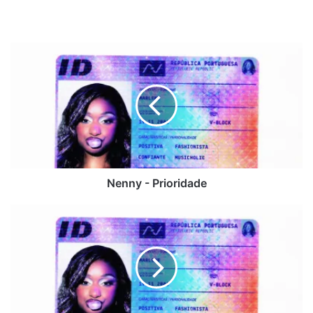
Nenny
-
Prioridade
Nenny - Prioridade
Nenny
-
Hero