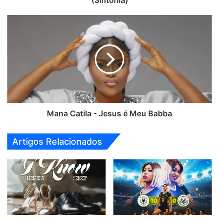
(Sintonia)
Mana
Catila
-
Jesus
é
Meu
Babba
Mana Catila - Jesus é Meu Babba
Artigos Relacionados