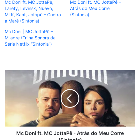
Mc Doni ft. MC JottaPê,
Mc Doni ft. MC JottaPê –
Larety, Levinsk, Nuevo,
Atrás do Meu Corre
MLK, Kant, Jotapê – Contra
(Sintonia)
a Maré (Sintonia)
Mc Doni | MC JottaPê –
Milagre (Trilha Sonora da
Série Netflix “Sintonia”)
Mc
Doni
ft.
MC
JottaPê
-
Atrás
do
Meu
Corre
Mc Doni ft. MC JottaPê - Atrás do Meu Corre
(Sintonia)