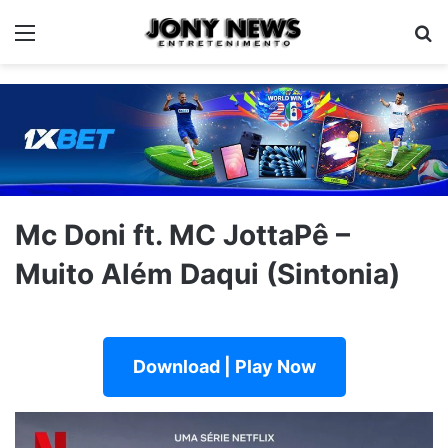
Menu
Pe
Mc Doni ft. MC JottaPê –
Muito Além Daqui (Sintonia)
Download | Play Now