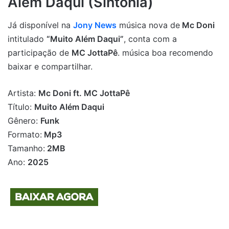
Além Daqui (Sintonia)
Já disponível na
Jony News
música nova de
Mc Doni
intitulado
“Muito Além Daqui”
, conta com a
participação de
MC JottaPê
. música boa recomendo
baixar e compartilhar.
Artista:
Mc Doni ft. MC JottaPê
Título:
Muito Além Daqui
Gênero:
Funk
Formato:
Mp3
Tamanho:
2MB
Ano:
2025