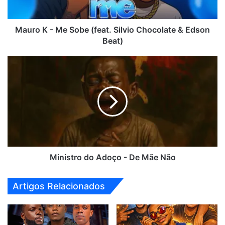
Chocolate
&
Edson
Mauro K - Me Sobe (feat. Silvio Chocolate & Edson
Beat)
Beat)
Ministro
do
Adoço
-
De
Mãe
Não
Ministro do Adoço - De Mãe Não
Artigos Relacionados