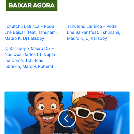
Tchutchu LiBrinca – Pode
Tchutchu LiBrinca – Pode
Lhe Baixar (feat. Tshunami,
Lhe Baixar (feat. Tshunami,
Mauro K, Dj kalisboy)
Mauro K, Dj Kalisboy)
Dj Kalisboy x Mauro Dix –
Nas Qualidades (ft. Dupla
lhe Come, Tchutchu
Librinca, Marcos Robem)
Mauro
K
-
Me
Sobe
(feat.
Silvio