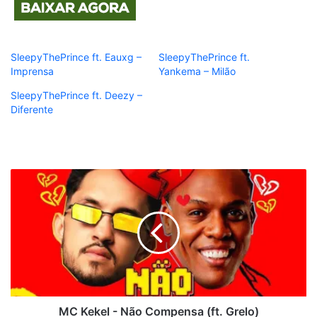
SleepyThePrince ft. Eauxg –
SleepyThePrince ft.
Imprensa
Yankema – Milão
SleepyThePrince ft. Deezy –
Diferente
MC
Kekel
-
Não
Compensa
(ft.
Grelo)
MC Kekel - Não Compensa (ft. Grelo)