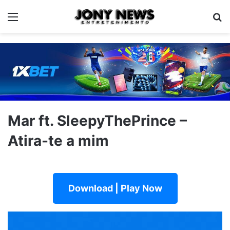
Menu
Pe
Mar ft. SleepyThePrince –
Atira-te a mim
Download | Play Now