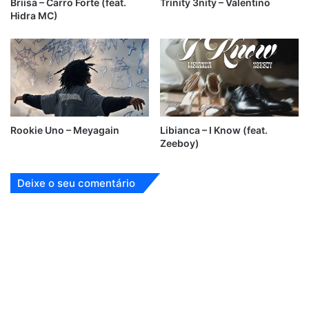
Briisa – Carro Forte (feat.
Trinity 3nity – Valentino
Hidra MC)
Rookie Uno – Meyagain
Libianca – I Know (feat.
Zeeboy)
Deixe o seu comentário