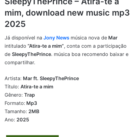
SleepyThePrince – Atira-te a
mim, download new music mp3
2025
Já disponível na
Jony News
música nova de
Mar
intitulado
“Atira-te a mim”
, conta com a participação
de
SleepyThePrince
. música boa recomendo baixar e
compartilhar.
Artista:
Mar ft. SleepyThePrince
Título:
Atira-te a mim
Gênero:
Trap
Formato:
Mp3
Tamanho:
2MB
Ano:
2025