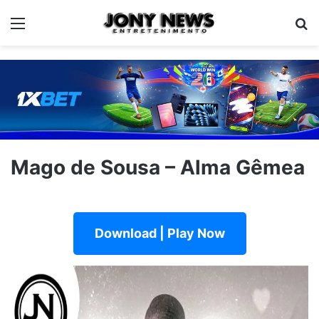
Menu
Pe
Mago de Sousa – Alma Gêmea
Download | Play Now