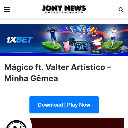
Menu
Pe
Mágico ft. Valter Artístico –
Minha Gêmea
Download | Play Now