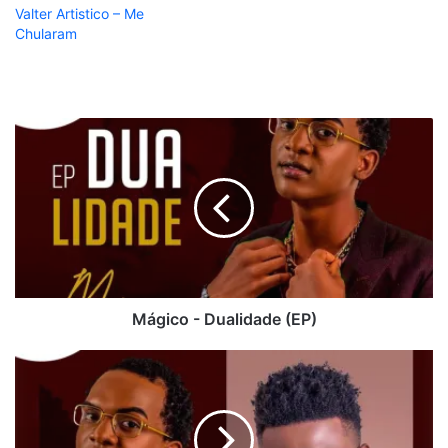
Valter Artistico – Me
Chularam
Mágico
-
Dualidade
(EP)
Mágico - Dualidade (EP)
Mágico
ft.
Cláudio
Fénix
-