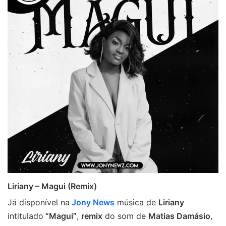
Liriany – Magui (Remix)
Já disponível na
Jony News
música de
Liriany
intitulado
“Magui”
,
remix
do som de
Matias Damásio
,