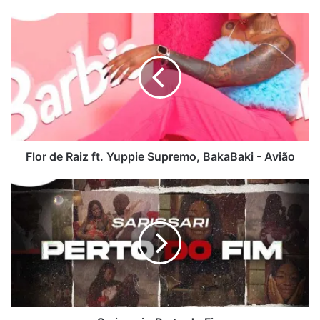
Flor
de
Raiz
ft.
Yuppie
Supremo,
BakaBaki
-
Avião
Flor de Raiz ft. Yuppie Supremo, BakaBaki - Avião
Sarissari
-
Perto
do
Fim