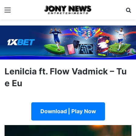
Menu
Pe
Lenilcia ft. Flow Vadmick – Tu
e Eu
Download | Play Now