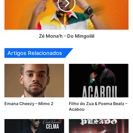
da
Mingoilê
Lei)
Zé Mona'h - Do Mingoilê
Artigos Relacionados
Emana Cheezy – Mimo 2
Filho do Zua & Poema Beatz –
Acabou