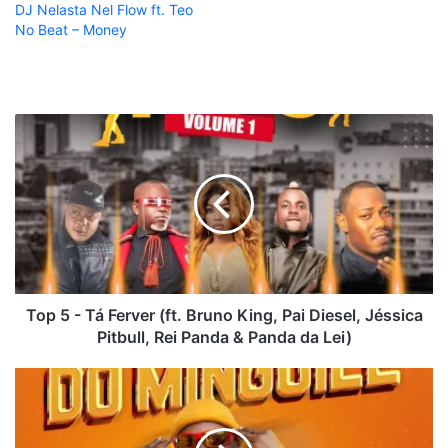
DJ Nelasta Nel Flow ft. Teo
No Beat – Money
Top
5
-
Tá
Ferver
(ft.
Bruno
King,
Pai
Diesel,
Top 5 - Tá Ferver (ft. Bruno King, Pai Diesel, Jéssica
Jéssica
Pitbull, Rei Panda & Panda da Lei)
Pitbull,
Rei
Zé
Panda
Mona'h
&
-
Panda
Do